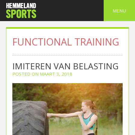
Skip
to
MENU
content
FUNCTIONAL TRAINING
IMITEREN VAN BELASTING
POSTED ON
MAART 3, 2018