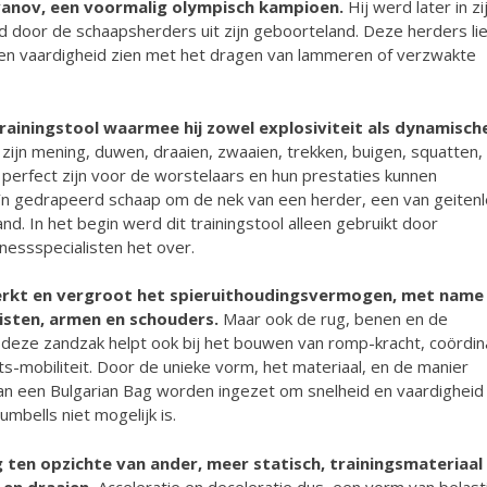
 Ivanov, een voormalig olympisch kampioen.
Hij werd later in zi
d door de schaapsherders uit zijn geboorteland. Deze herders li
 en vaardigheid zien met het dragen van lammeren of verzwakte
rainingstool waarmee hij zowel explosiviteit als dynamisch
ijn mening, duwen, draaien, zwaaien, trekken, buigen, squatten,
 perfect zijn voor de worstelaars en hun prestaties kunnen
o`n gedrapeerd schaap om de nek van een herder, een van geiten
 In het begin werd dit trainingstool alleen gebruikt door
nessspecialisten het over.
erkt en vergroot het spieruithoudingsvermogen, met name 
vuisten, armen en schouders.
Maar ook de rug, benen en de
 deze zandzak helpt ook bij het bouwen van romp-kracht, coördina
s-mobiliteit. Door de unieke vorm, het materiaal, en de manier
n een Bulgarian Bag worden ingezet om snelheid en vaardigheid
umbells niet mogelijk is.
 ten opzichte van ander, meer statisch, trainingsmateriaal 
 en draaien.
Acceleratie en deceleratie dus, een vorm van belast