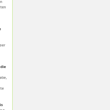
jn
eten
e
leer
die
tie,
 te
is
ing