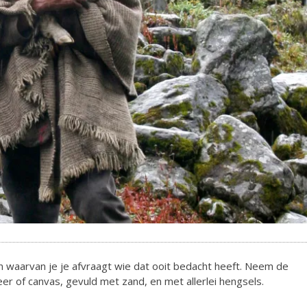
en waarvan je je afvraagt wie dat ooit bedacht heeft. Neem de
er of canvas, gevuld met zand, en met allerlei hengsels.