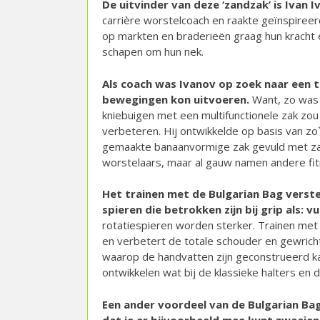
De uitvinder van deze ‘zandzak’ is Ivan
carrière worstelcoach en raakte geïnspireer
op markten en braderieën graag hun kracht
schapen om hun nek.
Als coach was Ivanov op zoek naar een t
bewegingen kon uitvoeren.
Want, zo was z
kniebuigen met een multifunctionele zak zou
verbeteren. Hij ontwikkelde op basis van z
gemaakte banaanvormige zak gevuld met zand.
worstelaars, maar al gauw namen andere fit
Het trainen met de Bulgarian Bag verst
spieren die betrokken zijn bij grip als: 
rotatiespieren worden sterker. Trainen met
en verbetert de totale schouder en gewricht
waarop de handvatten zijn geconstrueerd ka
ontwikkelen wat bij de klassieke halters en d
Een ander voordeel van de Bulgarian Bag
dat je er bijvoorbeeld mee kunt zwaaien