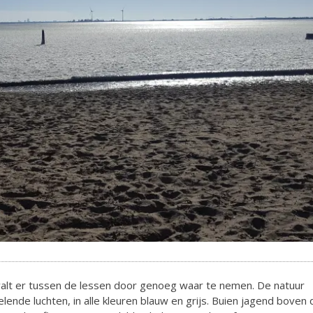
valt er tussen de lessen door genoeg waar te nemen. De natuur
de luchten, in alle kleuren blauw en grijs. Buien jagend boven 