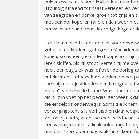
golven, wolken als door Hollandse meesters 
uitbundig stralend tot haast verlegen en ver
van zeegroen en donkergroen tot grijs en zi
met een dof koperen rand en dan weer met 
eeuws winterlandschap, krachtige hoge druk, 
Het Hemmeland is ook de plek voor onverw
geboren op Marken, getogen in Monnickenda
konen, soms een gezonde druppel aan zijn ne
leren sloffen. Als hij stopt, vertelt hij me o
nooit een dag ziek was, of over de oorlog 
ontvluchten. Het was hard werken op het pla
toen hij met zijn vrienden een handgranaat 
vissen”, verzekerde hij me. Want door de ont
Als hij zijn voet op het pedaal zet weet ik dat
die eindeloos onderweg is. Soms zie ik hem ee
verzorgingstehuis is verhuisd en daar wegkw
zie, op zijn fiets, af en toe even stilstaand,
een van mijn motto’s die ik ook in mijn bedri
meneer Peereboom nog vaak langs komt fie