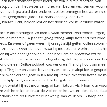
aan het firmament geschilderd, de zon in al zijn facetten, van
stopt. En dan het water zelf, drie, vier kleuren vechten om voorr
lver. De bijna altijd dansende rietvelden omringen het water nu 
een geelgouden gloed. Of zoals vandaag: een 17e-
blauwe lucht, helder licht en het door de vorst verstilde water.
achte ontmoetingen. Zo kom ik vaak meneer Peereboom tegen,
m, en met zijn 94 jaar
still going strong
. Altijd fietsend met rode
us. En weer of geen weer, hij draagt altijd geitenwollen sokken 
ver zijn leven. Over de haven waar hij met plezier werkte, en dat hij
toen hij was ondergedoken bij een boer om de
Arbeitseinsatz
te
tteland, en soms was de oorlog alsnog dichtbij, zoals die ene ke
vond die een Duitse soldaat was verloren. “Handig hoor, om mee 
ploffing komen vissen bovendrijven. Het zijn altijd korte gespre
 hij weer verder gaat. Ik kijk hoe hij uit mijn zichtveld fietst, de 
n tijdje niet, en dan vrees ik het ergste: dat hij naar een
ijnt omdat hij niet meer mag, of kan, fietsen. Als ik hem dan wee
 om zich heen kijkend naar de wolken en het water, denk ik altijd aa
jf doorvoer: ‘als ik niet meer beweeg, dan val ik om’. Ik hoop dat
tsen.