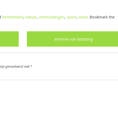
d
hemmeland
,
natuur
,
ontmoetingen
,
sport
,
werk
. Bookmark the
Imiteren van belasting
n zijn gemarkeerd met
*